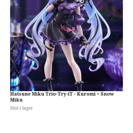
Hatsune Miku Trio-Try-iT - Kuromi × Snow
H
Miku
M
4
Slut i lager