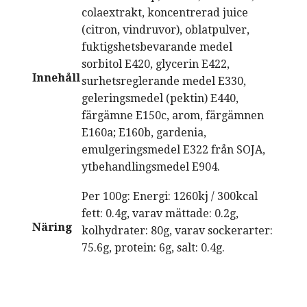
colaextrakt, koncentrerad juice
(citron, vindruvor), oblatpulver,
fuktigshetsbevarande medel
sorbitol E420, glycerin E422,
Innehåll
surhetsreglerande medel E330,
geleringsmedel (pektin) E440,
färgämne E150c, arom, färgämnen
E160a; E160b, gardenia,
emulgeringsmedel E322 från SOJA,
ytbehandlingsmedel E904.
Per 100g: Energi: 1260kj / 300kcal
fett: 0.4g, varav mättade: 0.2g,
Näring
kolhydrater: 80g, varav sockerarter:
75.6g, protein: 6g, salt: 0.4g.