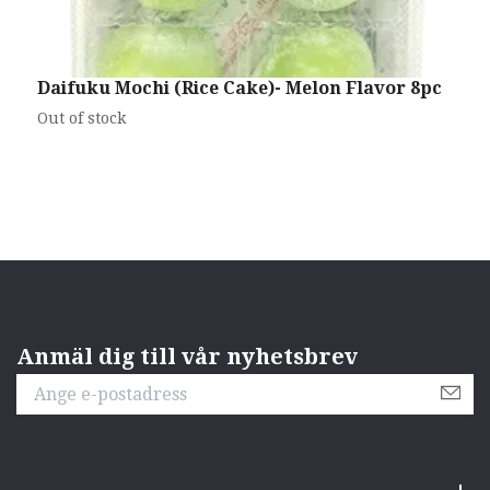
Daifuku Mochi (Rice Cake)- Melon Flavor 8pc
M
P
Out of stock
O
Anmäl dig till vår nyhetsbrev