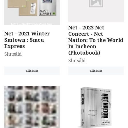
Nct - 2023 Nct
Nct - 2021 Winter
Concert - Nct
Smtown : Smcu
Nation: To the World
Express
In Incheon
(Photobook)
Slutsåld
Slutsåld
LÄS MER
LÄS MER