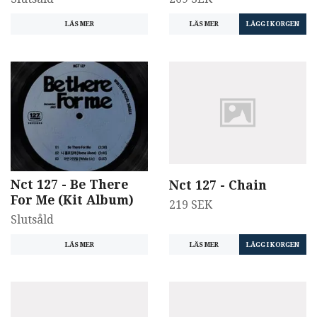
LÄS MER
LÄS MER
Nct 127 - Be There
Nct 127 - Chain
For Me (Kit Album)
219 SEK
Slutsåld
LÄS MER
LÄS MER