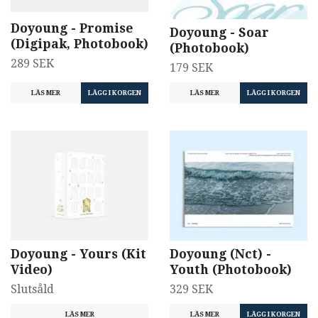
Doyoung - Promise
Doyoung - Soar
(Digipak, Photobook)
(Photobook)
289 SEK
179 SEK
LÄS MER
LÄS MER
Doyoung - Yours (Kit
Doyoung (Nct) -
Video)
Youth (Photobook)
Slutsåld
329 SEK
LÄS MER
LÄS MER