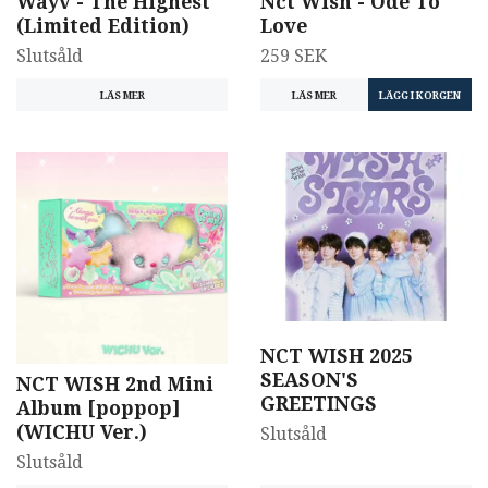
Wayv - The Highest
Nct Wish - Ode To
(Limited Edition)
Love
Slutsåld
259 SEK
LÄS MER
LÄS MER
NCT WISH 2025
SEASON'S
NCT WISH 2nd Mini
GREETINGS
Album [poppop]
(WICHU Ver.)
Slutsåld
Slutsåld