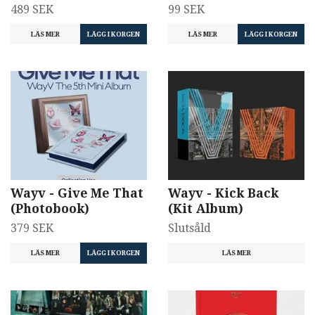
489 SEK
99 SEK
LÄS MER
LÄS MER
Wayv - Give Me That
Wayv - Kick Back
(Photobook)
(Kit Album)
379 SEK
Slutsåld
LÄS MER
LÄS MER