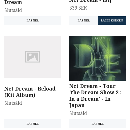
Dream
339 SEK
Slutsåld
LÄS MER
LÄS MER
Nct Dream - Tour
Nct Dream - Reload
'the Dream Show 2 :
(Kit Album)
In a Dream' - In
Slutsåld
Japan
Slutsåld
LÄS MER
LÄS MER