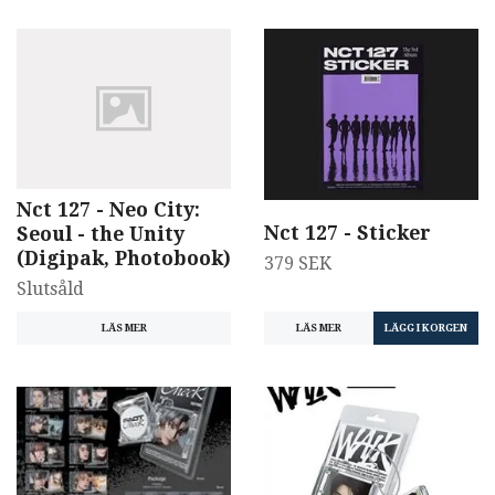
Nct 127 - Neo City:
Nct 127 - Sticker
Seoul - the Unity
(Digipak, Photobook)
379 SEK
Slutsåld
LÄS MER
LÄS MER