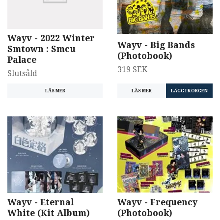
Wayv - 2022 Winter
Wayv - Big Bands
Smtown : Smcu
(Photobook)
Palace
319 SEK
Slutsåld
LÄS MER
LÄS MER
Wayv - Eternal
Wayv - Frequency
White (Kit Album)
(Photobook)