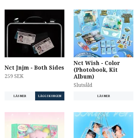
Nct Wish - Color
Nct Jnjm - Both Sides
(Photobook, Kit
259 SEK
Album)
Slutsåld
LÄS MER
LÄS MER