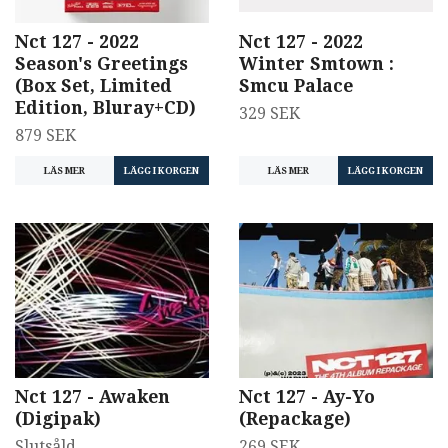
Nct 127 - 2022
Nct 127 - 2022
Season's Greetings
Winter Smtown :
(Box Set, Limited
Smcu Palace
Edition, Bluray+CD)
329 SEK
879 SEK
LÄS MER
LÄS MER
Nct 127 - Awaken
Nct 127 - Ay-Yo
(Digipak)
(Repackage)
Slutsåld
269 SEK