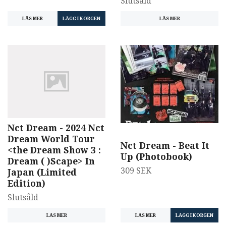
Slutsåld
LÄS MER
LÄS MER
Nct Dream - 2024 Nct
Dream World Tour
Nct Dream - Beat It
<the Dream Show 3 :
Up (Photobook)
Dream ( )Scape> In
309 SEK
Japan (Limited
Edition)
Slutsåld
LÄS MER
LÄS MER