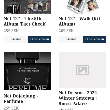
Nct 127 - The 5th
Nct 127 - Walk (Kit
Album 'Fact Check'
Album)
259 SEK
269 SEK
LÄS MER
LÄS MER
Nct Dream - 2022
Nct Dojaejung -
Winter Smtown :
Perfume
Smcu Palace
259 SEK