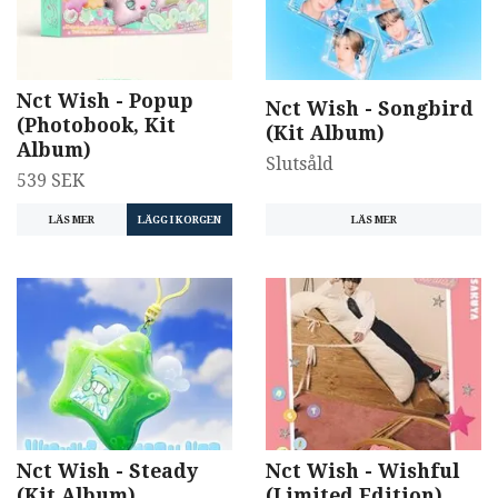
Nct Wish - Popup
Nct Wish - Songbird
(Photobook, Kit
(Kit Album)
Album)
Slutsåld
539 SEK
LÄS MER
LÄS MER
Nct Wish - Steady
Nct Wish - Wishful
(Kit Album)
(Limited Edition)