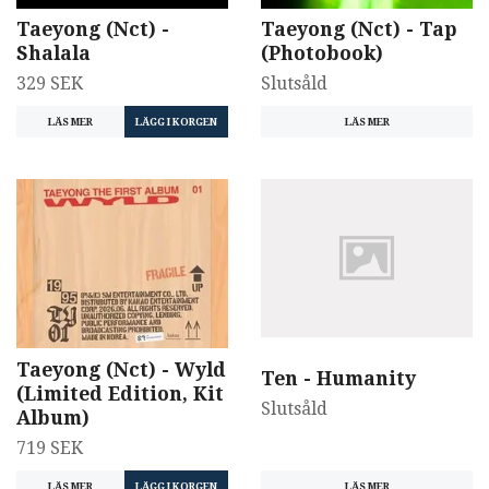
Taeyong (Nct) -
Taeyong (Nct) - Tap
Shalala
(Photobook)
329 SEK
Slutsåld
LÄS MER
LÄS MER
Taeyong (Nct) - Wyld
Ten - Humanity
(Limited Edition, Kit
Slutsåld
Album)
719 SEK
LÄS MER
LÄS MER