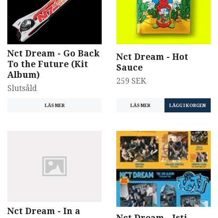
Nct Dream - Go Back
Nct Dream - Hot
To the Future (Kit
Sauce
Album)
259 SEK
Slutsåld
LÄS MER
LÄS MER
Nct Dream - In a
Nct Dream - Istj