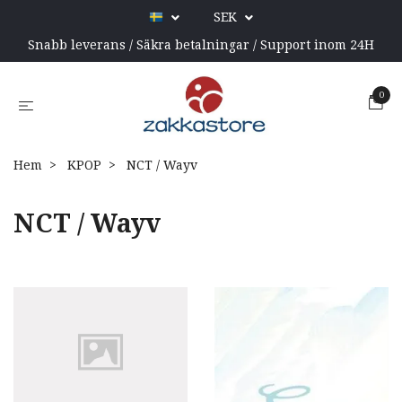
SEK
Snabb leverans / Säkra betalningar / Support inom 24H
0
Hem
KPOP
NCT / Wayv
NCT / Wayv