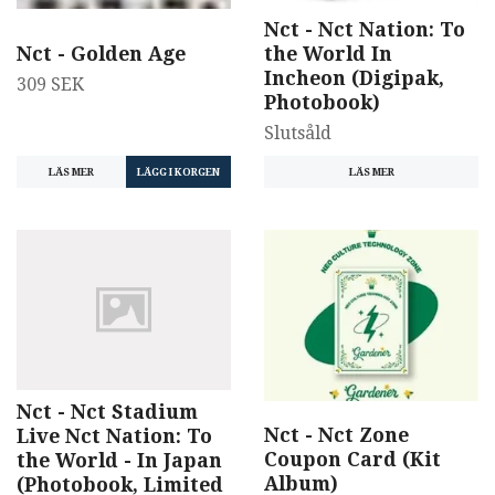
Nct - Nct Nation: To
Nct - Golden Age
the World In
Incheon (Digipak,
309 SEK
Photobook)
Slutsåld
LÄS MER
LÄS MER
Nct - Nct Stadium
Nct - Nct Zone
Live Nct Nation: To
Coupon Card (Kit
the World - In Japan
Album)
(Photobook, Limited