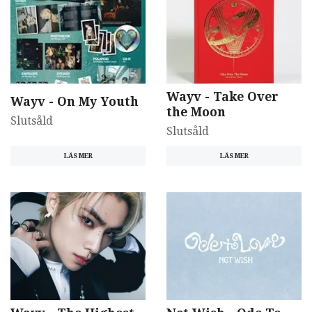
Wayv - Take Over
Wayv - On My Youth
the Moon
Slutsåld
Slutsåld
LÄS MER
LÄS MER