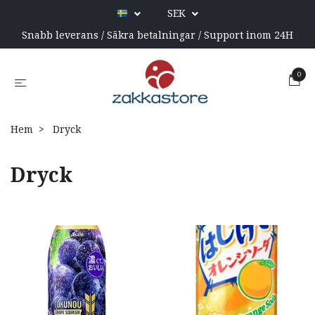
SEK
Snabb leverans / Säkra betalningar / Support inom 24H
0
Hem
Dryck
Dryck