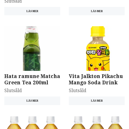
Slutsåld
LÄS MER
LÄS MER
Hata ramune Matcha
Vita Jalkton Pikachu
Green Tea 200ml
Mango Soda Drink
Slutsåld
Slutsåld
LÄS MER
LÄS MER