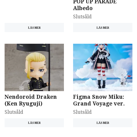
POP UP PARADE
Albedo
Slutsåld
LÄS MER
LÄS MER
Nendoroid Draken
Figma Snow Miku:
(Ken Ryuguji)
Grand Voyage ver.
Slutsåld
Slutsåld
LÄS MER
LÄS MER