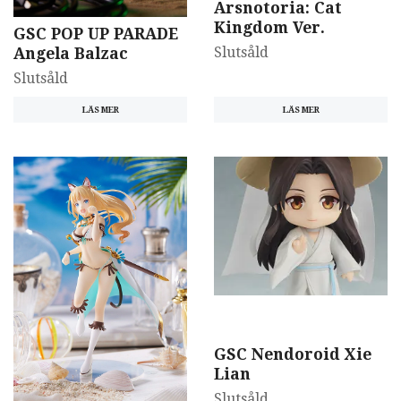
Arsnotoria: Cat
Kingdom Ver.
GSC POP UP PARADE
Slutsåld
Angela Balzac
Slutsåld
LÄS MER
LÄS MER
GSC Nendoroid Xie
Lian
Slutsåld