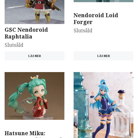
Nendoroid Loid
Forger
GSC Nendoroid
Slutsåld
Raphtalia
Slutsåld
LÄS MER
LÄS MER
Hatsune Miku: