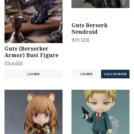
Guts Berserk
Nendroid
899 SEK
Guts (Berserker
Armor) Bust Figure
Slutsåld
LÄS MER
LÄS MER