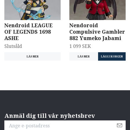
Nendroid LEAGUE
Nendoroid
OF LEGENDS 1698
Compulsive Gambler
ASHE
882 Yumeko Jabami
Slutsåld
1 099 SEK
LÄS MER
LÄS MER
Anmäl dig till vår nyhetsbrev