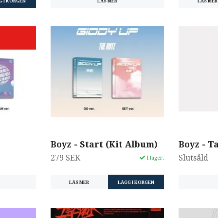
LÄS MER
LÄS MER
Boyz - Start (Kit Album)
Boyz - T
279 SEK
Slutsåld
I lager.
LÄS MER