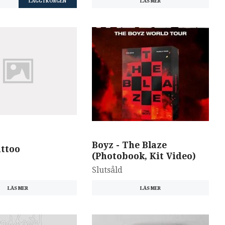
LÄS MER
Boyz - The Blaze
attoo
(Photobook, Kit Video)
Slutsåld
LÄS MER
LÄS MER