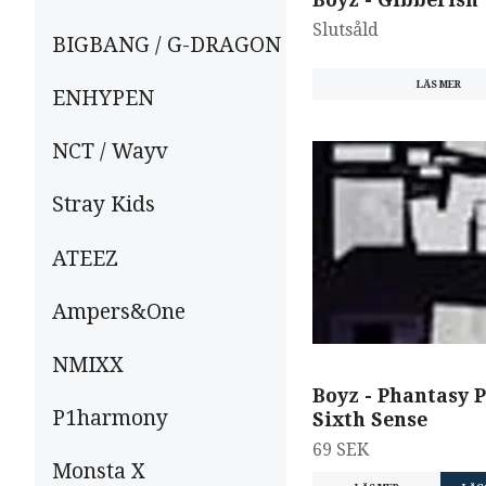
Boyz - Gibberish
Slutsåld
BIGBANG / G-DRAGON
LÄS MER
ENHYPEN
NCT / Wayv
Stray Kids
ATEEZ
Ampers&One
NMIXX
Boyz - Phantasy P
P1harmony
Sixth Sense
69 SEK
Monsta X