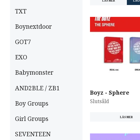
LÄS MER
TXT
Boynextdoor
GOT7
EXO
Babymonster
AND2BLE / ZB1
Boyz - Sphere
Slutsåld
Boy Groups
LÄS MER
Girl Groups
SEVENTEEN