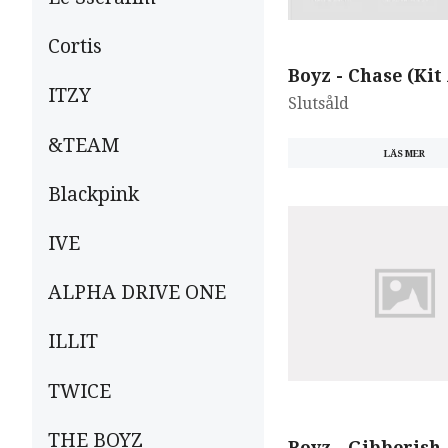
Cortis
Boyz - Chase (Ki
ITZY
Slutsåld
&TEAM
LÄS MER
Blackpink
IVE
ALPHA DRIVE ONE
ILLIT
TWICE
THE BOYZ