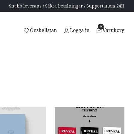
Snabb leverans / Säkra betalningar / Support inom 24H
0
Önskelistan
Logga in
Varukorg