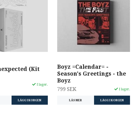
Boyz =Calendar= -
nexpected (Kit
Season's Greetings - the
Boyz
I lager.
799 SEK
I lager.
LÄS MER