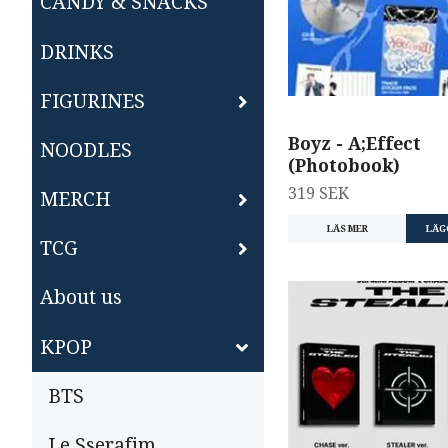
CANDY & SNACKS
DRINKS
FIGURINES
Boyz - A;Effect
NOODLES
(Photobook)
319 SEK
MERCH
LÄS MER
TCG
About us
KPOP
BTS
Le Sserafim