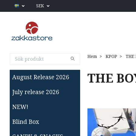
SEK
Hem
KPOP
THE 
THE BO
August Release 2026
July release 2026
NEW!
Blind Box