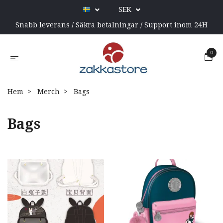
SEK
Snabb leverans / Säkra betalningar / Support inom 24H
0
Hem
Merch
Bags
Bags