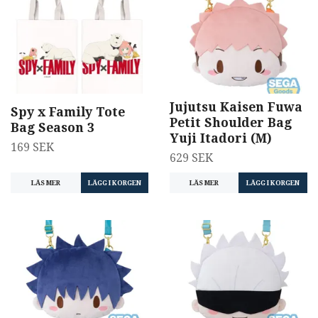
Jujutsu Kaisen Fuwa
Spy x Family Tote
Petit Shoulder Bag
Bag Season 3
Yuji Itadori (M)
169 SEK
629 SEK
LÄS MER
LÄS MER
LÄGG I KORGEN