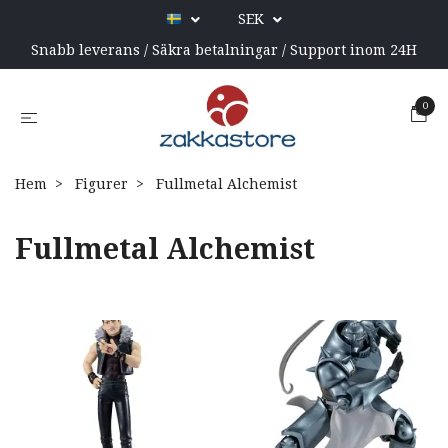
SEK
Snabb leverans / Säkra betalningar / Support inom 24H
0
Hem
Figurer
Fullmetal Alchemist
Fullmetal Alchemist