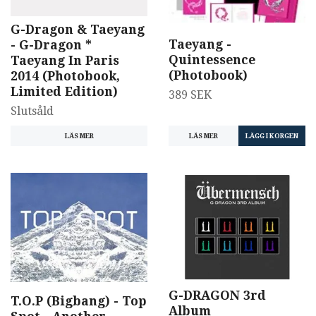
G-Dragon & Taeyang
Taeyang -
- G-Dragon *
Quintessence
Taeyang In Paris
(Photobook)
2014 (Photobook,
Limited Edition)
389 SEK
Slutsåld
LÄS MER
LÄS MER
G-DRAGON 3rd
T.O.P (Bigbang) - Top
Album