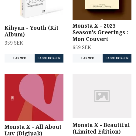
Monsta X - 2023
Kihyun - Youth (Kit
Season's Greetings :
Album)
Mon Couvert
359 SEK
659 SEK
LÄS MER
LÄS MER
Monsta X - Beautiful
Monsta X - All About
(Limited Edition)
Luv (Digipak)