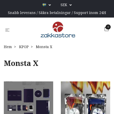
SEK
Snabb leverans / Säkra betalningar / Support inom 24H
0
Hem
KPOP
Monsta X
Monsta X