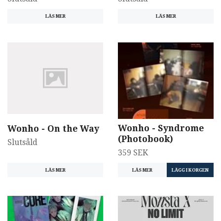
LÄS MER
LÄS MER
Wonho - Syndrome
Wonho - On the Way
(Photobook)
Slutsåld
359 SEK
LÄS MER
LÄS MER