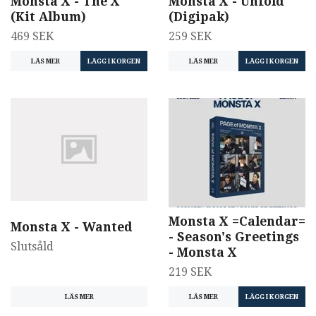
Monsta X - The X
Monsta X - Unfold
(Kit Album)
(Digipak)
469 SEK
259 SEK
LÄS MER
LÄS MER
Monsta X =Calendar=
Monsta X - Wanted
- Season's Greetings
Slutsåld
- Monsta X
219 SEK
LÄS MER
LÄS MER