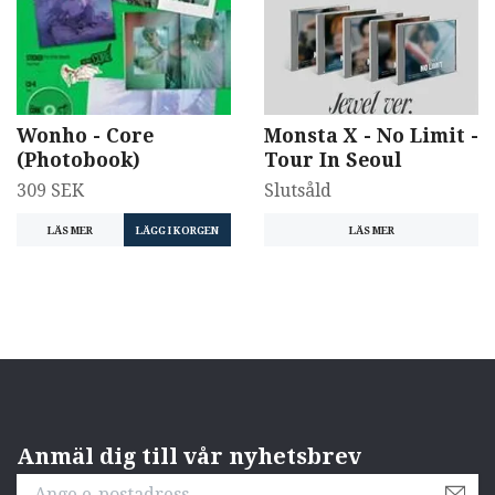
Wonho - Core
Monsta X - No Limit -
(Photobook)
Tour In Seoul
309 SEK
Slutsåld
LÄS MER
LÄGG I KORGEN
LÄS MER
Anmäl dig till vår nyhetsbrev