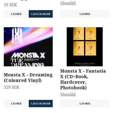
Slutsåld
59 SEK
LÄS MER
LÄS MER
Monsta X - Fantasia
Monsta X - Dreaming
X (CD+Book,
(Coloured Vinyl)
Hardcover,
329 SEK
Photobook)
Slutsåld
LÄS MER
LÄS MER