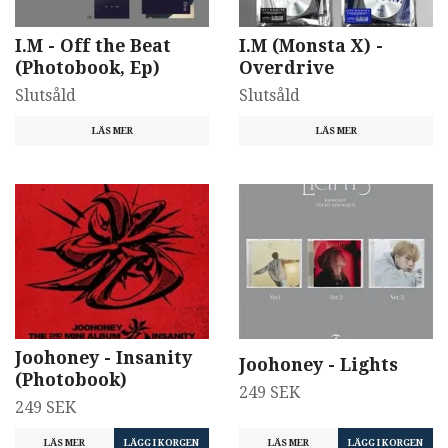
I.M - Off the Beat
I.M (Monsta X) -
(Photobook, Ep)
Overdrive
Slutsåld
Slutsåld
LÄS MER
LÄS MER
Joohoney - Insanity
Joohoney - Lights
(Photobook)
249 SEK
249 SEK
LÄS MER
LÄS MER