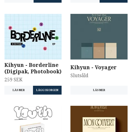
Kihyun - Borderline
Kihyun - Voyager
(Digipak, Photobook)
Slutsåld
259 SEK
LÄS MER
LÄS MER
LÄGG I KORGEN