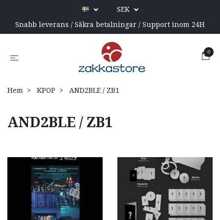
SEK
Snabb leverans / Säkra betalningar / Support inom 24H
0
Hem
KPOP
AND2BLE / ZB1
AND2BLE / ZB1