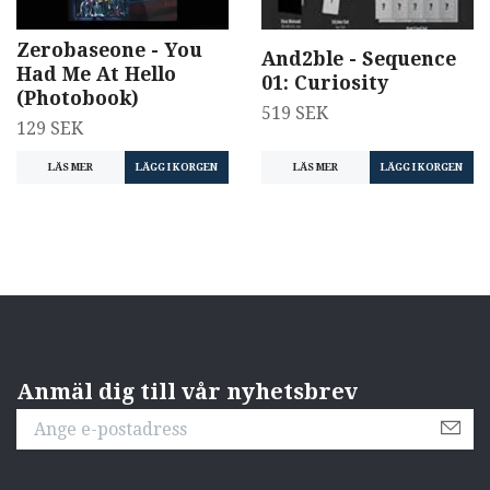
Zerobaseone - You
And2ble - Sequence
Had Me At Hello
01: Curiosity
(Photobook)
519 SEK
129 SEK
LÄS MER
LÄS MER
Anmäl dig till vår nyhetsbrev