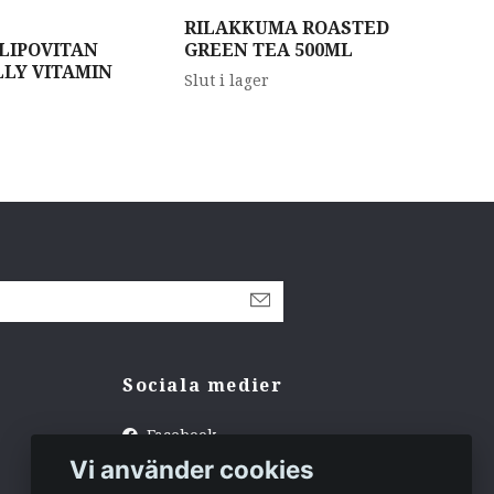
RILAKKUMA ROASTED
Mit
LIPOVITAN
GREEN TEA 500ML
Sod
LLY VITAMIN
Slut i lager
Slut
Sociala medier
Facebook
Vi använder cookies
Instagram