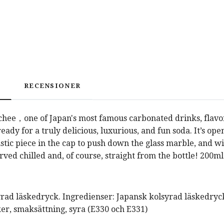
RECENSIONER
ee，one of Japan's most famous carbonated drinks, flavored
 ready for a truly delicious, luxurious, and fun soda. It’s 
stic piece in the cap to push down the glass marble, and wit
rved chilled and, of course, straight from the bottle! 200ml
rad läskedryck. Ingredienser: Japansk kolsyrad läskedryck.
ker, smaksättning, syra (E330 och E331)