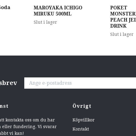
Soda
MAROYAKA ICHIGO
POKET
MIRUKU 500ML
MONSTER
PEACH JE
Slut i lager
DRINK
Slut i lager
tsbrev
nst
Övrigt
att kontakta oss om du har
Köpvillkor
 eller fundering. Vi svarar
Kontakt
abbt vi kan!