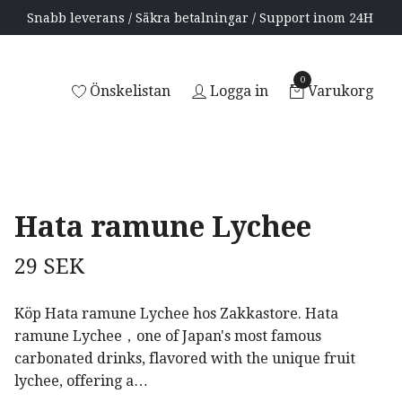
Snabb leverans / Säkra betalningar / Support inom 24H
0
Önskelistan
Logga in
Varukorg
Hata ramune Lychee
29 SEK
Köp Hata ramune Lychee hos Zakkastore. Hata
ramune Lychee，one of Japan's most famous
carbonated drinks, flavored with the unique fruit
lychee, offering a…