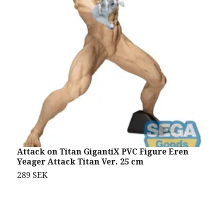
Attack on Titan GigantiX PVC Figure Eren
A
Yeager Attack Titan Ver. 25 cm
B
289 SEK
3