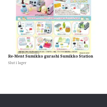
Re-Ment Sumikko gurashi Sumikko Station
R
1
Slut i lager
S