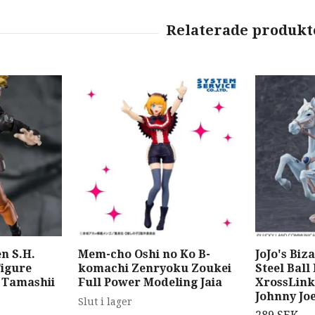
n S.H.
Mem-cho Oshi no Ko B-
JoJo's Biz
Figure
komachi Zenryoku Zoukei
Steel Ball
 Tamashii
Full Power Modeling Jaia
XrossLin
Johnny Jo
Slut i lager