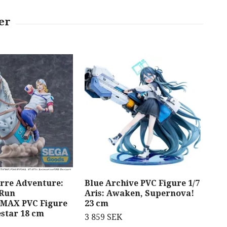
arre Adventure:
Blue Archive PVC Figure 1/7
Ark
 Run
Aris: Awaken, Supernova!
Des
kMAX PVC Figure
23 cm
11 
estar 18 cm
3 859 SEK
529