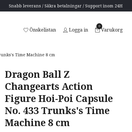
Snabb leverans / Säkra betalningar / Support inom 24H
0
Önskelistan
Logga in
Varukorg
Trunks's Time Machine 8 cm
Dragon Ball Z
Changearts Action
Figure Hoi-Poi Capsule
No. 433 Trunks's Time
Machine 8 cm