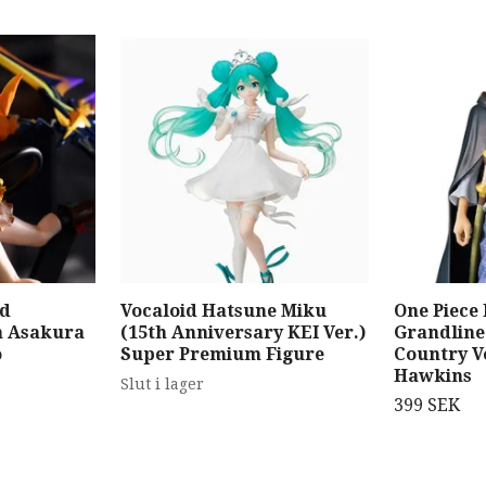
ed
Vocaloid Hatsune Miku
One Piece
n Asakura
(15th Anniversary KEI Ver.)
Grandlin
o
Super Premium Figure
Country Vo
Hawkins
Slut i lager
399 SEK