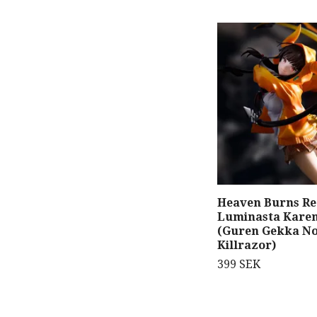
Heaven Burns R
Luminasta Kare
(Guren Gekka N
Killrazor)
399 SEK