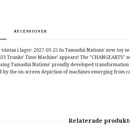
RECENSIONER
 väntas i lager: 2027-03-25 In Tamashii Nations' new toy s
433 Trunks' Time Machine' appears! The "CHANGEARTS" seri
using Tamashii Nations' proudly developed transformatio
d by the on-screen depiction of machines emerging from ca