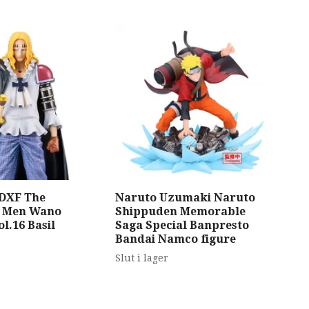
 DXF The
Naruto Uzumaki Naruto
Cha
e Men Wano
Shippuden Memorable
Hat
l.16 Basil
Saga Special Banpresto
1/7
Bandai Namco figure
Liv
cm
Slut i lager
5 5