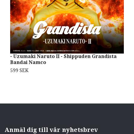
- Uzumaki Naruto II - Shippuden Grandista
D
Bandai Namco
N
599 SEK
S
Anmäl dig till vår nyhetsbrev