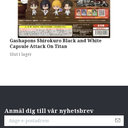
Gashapons Shirokuro Black and White
G
Capsule Attack On Titan
C
Slut i lager
S
Anmäl dig till vår nyhetsbrev