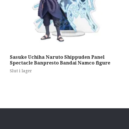
Sasuke Uchiha Naruto Shippuden Panel
I
Spectacle Banpresto Bandai Namco figure
Q
C
Slut i lager
S