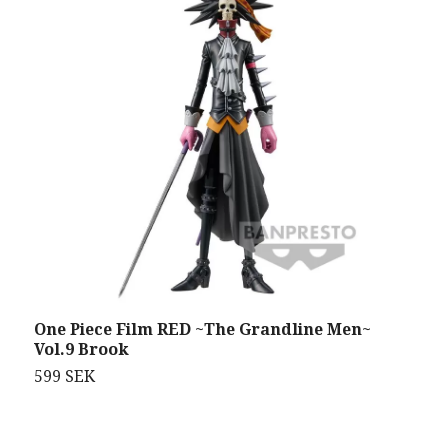
One Piece Film RED ~The Grandline Men~
O
Vol.9 Brook
L
599 SEK
6