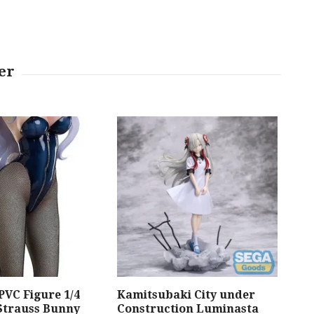
 PVC Figure 1/4
Kamitsubaki City under
Ran
Strauss Bunny
Construction Luminasta
Act