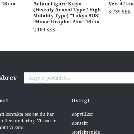
h 16 cm
Action Figure Kiryu
Ver. 47 cm
(Heavily Armed Type / High
5 739 SEK
Mobility Type) "Tokyo SOS"
-Movie Graphic Plus- 16 cm
2 169 SEK
tsbrev
nst
Övrigt
att kontakta oss om du har
Köpvillkor
 eller fundering. Vi svarar
Kontakt
abbt vi kan!
Storleksguide