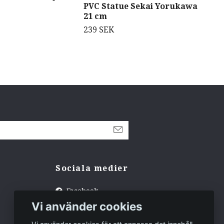
PVC Statue Sekai Yorukawa
Sao
21 cm
1 0
239 SEK
Sociala medier
Facebook
Vi använder cookies
Instagram
Tiktok