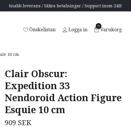
Snabb leverans / Säkra betalningar / Support inom 24H
0
Önskelistan
Logga in
Varukorg
uie 10 cm
Clair Obscur:
Expedition 33
Nendoroid Action Figure
Esquie 10 cm
909 SEK