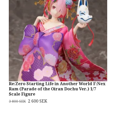
Re:Zero Starting Life in Another World F:Nex
G
Ram (Parade of the Oiran Dochu Ver.) 1/7
V
Scale Figure
S
2 600 SEK
3 800 SEK