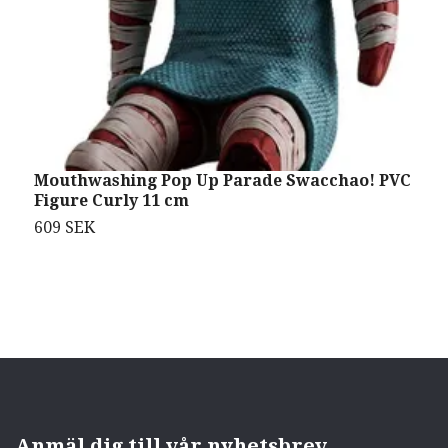
Mouthwashing Pop Up Parade Swacchao! PVC
S
Figure Curly 11 cm
T
609 SEK
4
Anmäl dig till vår nyhetsbrev