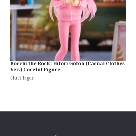
Bocchi the Rock! Hitori Gotoh (Casual Clothes
T
Ver.) Coreful Figure
M
3
Slut i lager