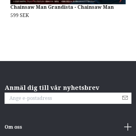
Chainsaw Man Grandista - Chainsaw Man
M
B
599 SEK
S
Anmäl dig till vår nyhetsbrev
Om oss