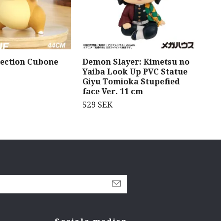
ection Cubone
Demon Slayer: Kimetsu no
Hat
Yaiba Look Up PVC Statue
Veh
Giyu Tomioka Stupefied
Sea
face Ver. 11 cm
479
529 SEK