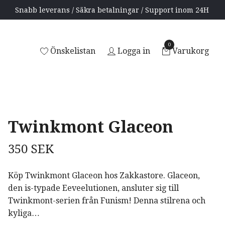
Snabb leverans / Säkra betalningar / Support inom 24H
0
Önskelistan
Logga in
Varukorg
Twinkmont Glaceon
350 SEK
Köp Twinkmont Glaceon hos Zakkastore. Glaceon,
den is-typade Eeveelutionen, ansluter sig till
Twinkmont-serien från Funism! Denna stilrena och
kyliga…