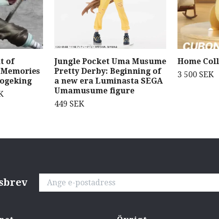
t of
Jungle Pocket Uma Musume
Home Coll
k Memories
Pretty Derby: Beginning of
3 500 SEK
Sogeking
a new era Luminasta SEGA
Umamusume figure
K
449 SEK
tsbrev