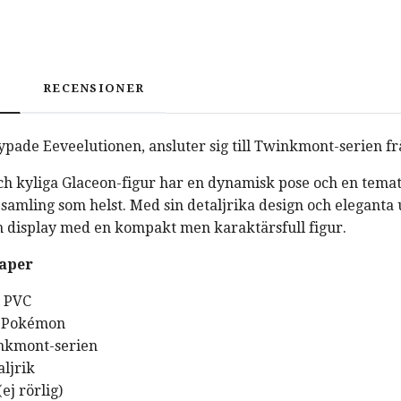
RECENSIONER
typade Eeveelutionen, ansluter sig till Twinkmont-serien f
h kyliga Glaceon-figur har en dynamisk pose och en tematisk
amling som helst. Med sin detaljrika design och eleganta ut
in display med en kompakt men karaktärsfull figur.
aper
i PVC
å Pokémon
inkmont-serien
ljrik
ej rörlig)