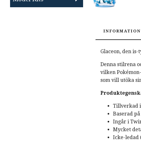
INFORMATION
Glaceon, den is-
Denna stilrena oc
vilken Pokémon-s
som vill utöka s
Produktegensk
Tillverkad 
Baserad p
Ingår i Tw
Mycket deta
Icke-ledad (