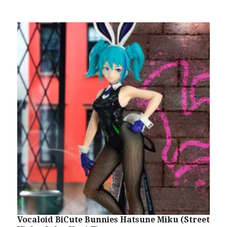
Vocaloid BiCute Bunnies Hatsune Miku (Street
C