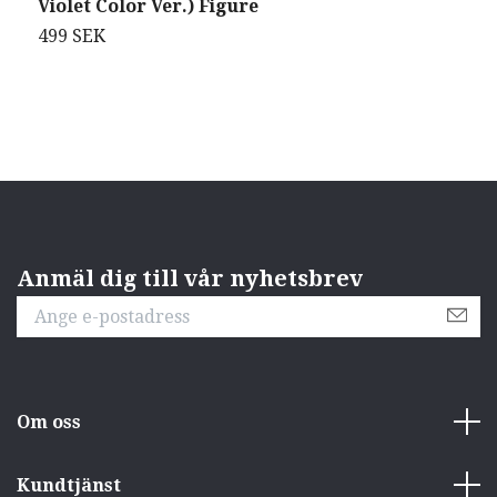
Violet Color Ver.) Figure
H
M
499 SEK
2
Anmäl dig till vår nyhetsbrev
Om oss
Kundtjänst