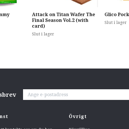
ummy
Attack on Titan Wafer The
Glico Poc
Final Season Vol.2 (with
Slut i lager
card)
Slut i lager
tsbrev
nst
Övrigt