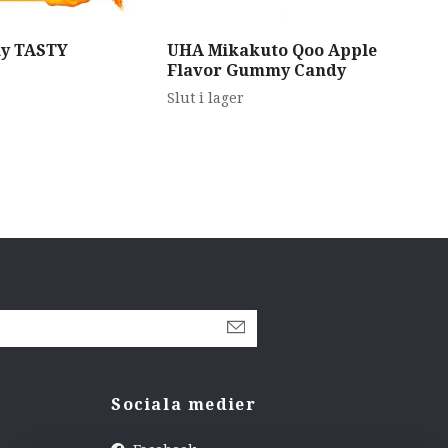
ky TASTY
UHA Mikakuto Qoo Apple
Flavor Gummy Candy
Slut i lager
Ko
Was
Slut
Sociala medier