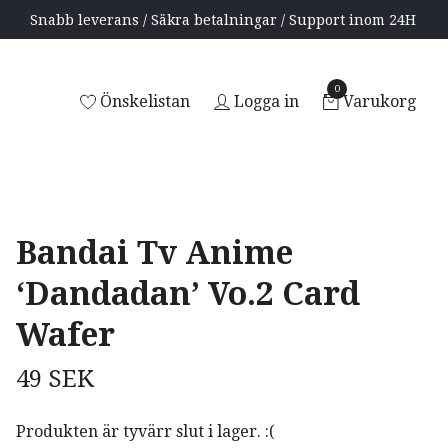
Snabb leverans / Säkra betalningar / Support inom 24H
0
Önskelistan
Logga in
Varukorg
Bandai Tv Anime
‘Dandadan’ Vo.2 Card
Wafer
49 SEK
Produkten är tyvärr slut i lager. :(