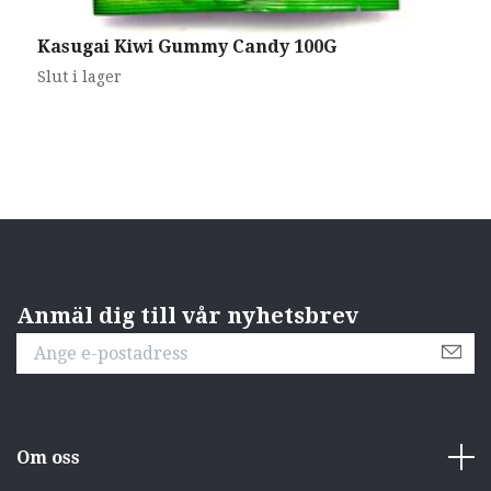
Kasugai Kiwi Gummy Candy 100G
G
Slut i lager
S
Anmäl dig till vår nyhetsbrev
Om oss