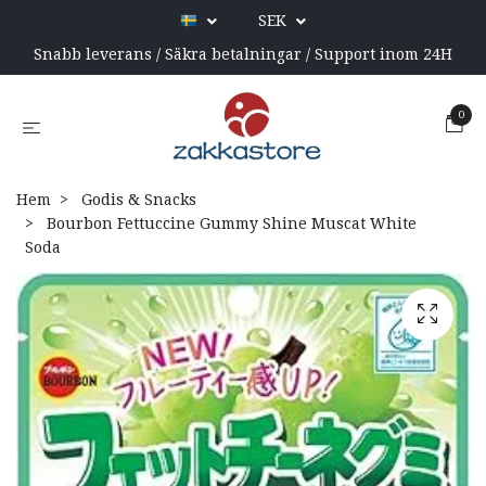
SEK
Snabb leverans / Säkra betalningar / Support inom 24H
0
Hem
Godis & Snacks
Bourbon Fettuccine Gummy Shine Muscat White
Soda