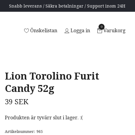
Snabb leverans / Säkra betalningar / Support inom 24H
0
Önskelistan
Logga in
Varukorg
Lion Torolino Furit
Candy 52g
39 SEK
Produkten är tyvärr slut i lager. :(
Artikelnummer:
965