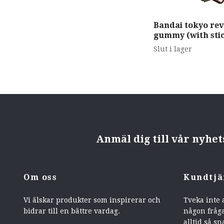
Bandai tokyo re
gummy (with sti
Slut i lager
Anmäl dig till vår nyhe
Om oss
Kundtjä
Vi älskar produkter som inspirerar och
Tveka inte 
bidrar till en bättre vardag.
någon fråga
alltid så sn