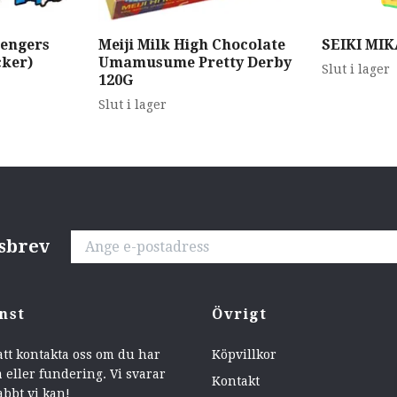
vengers
Meiji Milk High Chocolate
SEIKI MI
cker)
Umamusume Pretty Derby
Slut i lager
120G
Slut i lager
tsbrev
nst
Övrigt
att kontakta oss om du har
Köpvillkor
 eller fundering. Vi svarar
Kontakt
abbt vi kan!