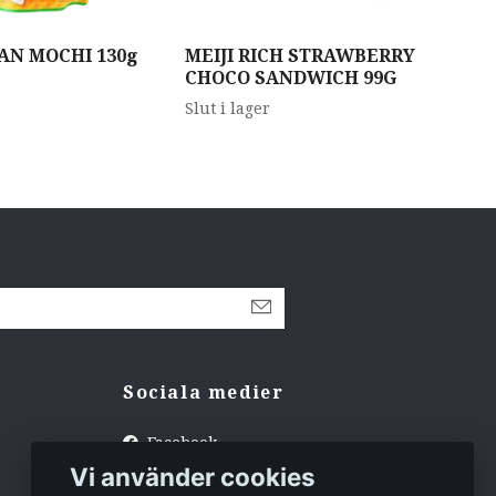
KAN MOCHI 130g
MEIJI RICH STRAWBERRY
SA
CHOCO SANDWICH 99G
RI
50g
Slut i lager
Slut
Sociala medier
Facebook
Vi använder cookies
Instagram