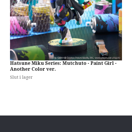
Hatsune Miku Series: Mutchuto - Paint Girl -
"
Another Color ver.
H
Slut i lager
S