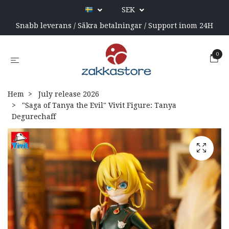
SEK
Snabb leverans / Säkra betalningar / Support inom 24H
0
Hem
July release 2026
"Saga of Tanya the Evil" Vivit Figure: Tanya
Degurechaff