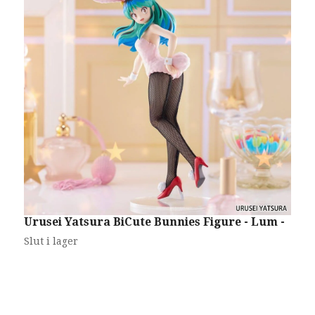
Urusei Yatsura BiCute Bunnies Figure - Lum -
"
A
Slut i lager
S