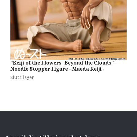
"
"Keiji of the Flowers -Beyond the Clouds-"
~
Noodle Stopper Figure - Maeda Keiji -
S
Slut i lager