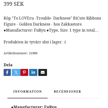
399 SEK
Köp "To LOVEru -Trouble- Darkness" BiCute Ribbons
Figure - Golden Darkness - hos Zakkastore.
●Manufacturer: FuRyu ●Type, Size: 1 type in total…
Produkten är tyvärr slut i lager. :(
Artikelnummer:
21888
Dela
INFORMATION
RECENSIONER
●Manufacturer: FuRyu