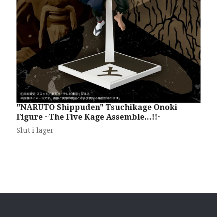
"NARUTO Shippuden" Tsuchikage Onoki
M
Figure ~The Five Kage Assemble...!!~
s
Slut i lager
S