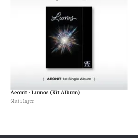
Aeonit - Lumos (Kit Album)
A
Slut i lager
S