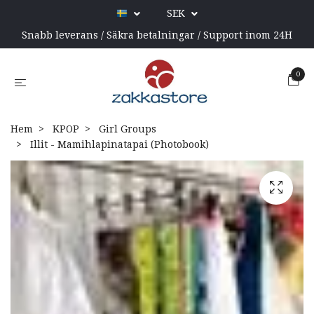
SEK
Snabb leverans / Säkra betalningar / Support inom 24H
0
Hem
KPOP
Girl Groups
Illit - Mamihlapinatapai (Photobook)