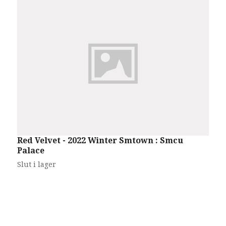
Red Velvet - 2022 Winter Smtown : Smcu
Palace
Slut i lager
V
S