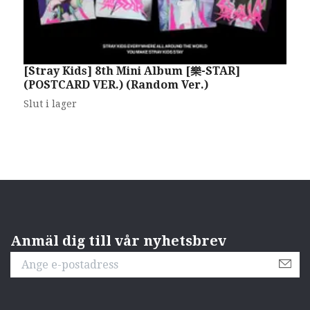
[Stray Kids] 8th Mini Album [樂-STAR]
S
(POSTCARD VER.) (Random Ver.)
3
Slut i lager
Anmäl dig till vår nyhetsbrev