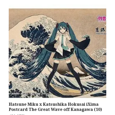
Hatsune Miku x Katsushika Hokusai iXima
H
Postcard The Great Wave off Kanagawa (10)
H