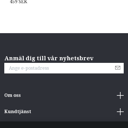
459 SEK
1
Anmäl dig till vår nyhetsbrev
Om oss
Kundtjänst
Övrigt