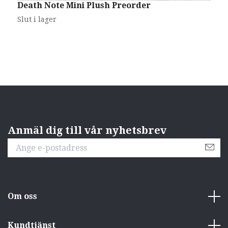
Death Note Mini Plush Preorder
O
Slut i lager
6
Anmäl dig till vår nyhetsbrev
Om oss
Kundtjänst