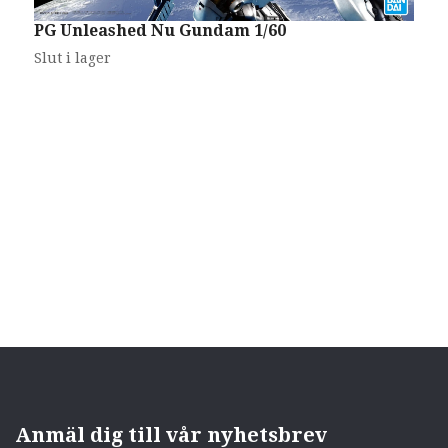
PG Unleashed Nu Gundam 1/60
Slut i lager
B
S
Anmäl dig till vår nyhetsbrev