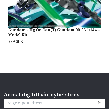
Gundam – Hg Oo Qan(T) Gundam 00-66 1/144 –
B
Model Kit
2
299 SEK
Anmäl dig till vår nyhetsbrev