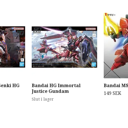
Senki HG
Bandai HG Immortal
Bandai M
Justice Gundam
149 SEK
Slut i lager