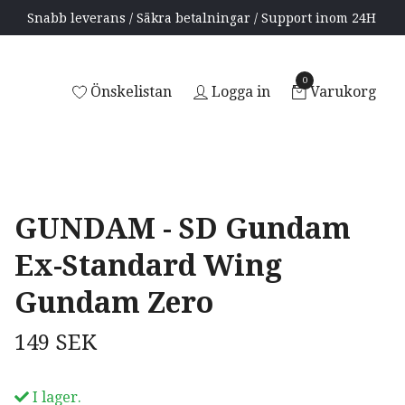
Snabb leverans / Säkra betalningar / Support inom 24H
0
Önskelistan
Logga in
Varukorg
GUNDAM - SD Gundam
Ex-Standard Wing
Gundam Zero
149 SEK
I lager.