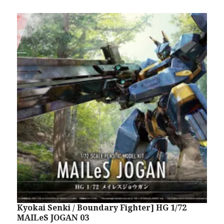
Kyokai Senki / Boundary Fighter] HG 1/72
B
MAILeS JOGAN 03
1