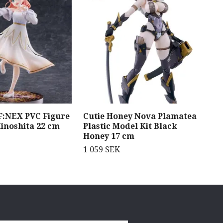
 F:NEX PVC Figure
Cutie Honey Nova Plamatea
Kik
Hinoshita 22 cm
Plastic Model Kit Black
Nat
Honey 17 cm
Pink
1 059 SEK
269