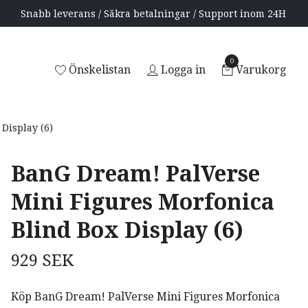
Snabb leverans / Säkra betalningar / Support inom 24H
0
Önskelistan
Logga in
Varukorg
Display (6)
BanG Dream! PalVerse
Mini Figures Morfonica
Blind Box Display (6)
929 SEK
Köp BanG Dream! PalVerse Mini Figures Morfonica