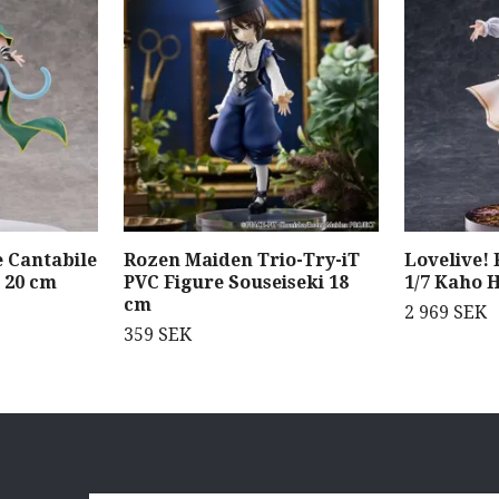
 Cantabile
Rozen Maiden Trio-Try-iT
Lovelive!
 20 cm
PVC Figure Souseiseki 18
1/7 Kaho 
cm
2 969 SEK
359 SEK