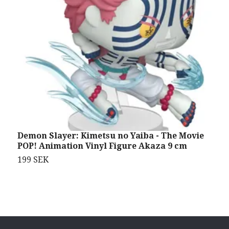
Demon Slayer: Kimetsu no Yaiba - The Movie
S
POP! Animation Vinyl Figure Akaza 9 cm
P
199 SEK
1