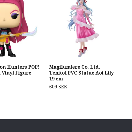
on Hunters POP!
Magilumiere Co. Ltd.
Cod
 Vinyl Figure
Tenitol PVC Statue Aoi Lily
Rec
m
19 cm
Sta
Ha
609 SEK
Ver
5 6