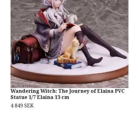
Wandering Witch: The Journey of Elaina PVC
D
Statue 1/7 Elaina 13 cm
A
4 849 SEK
1