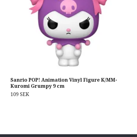
Sanrio POP! Animation Vinyl Figure K/MM-
D
Kuromi Grumpy 9 cm
A
109 SEK
1