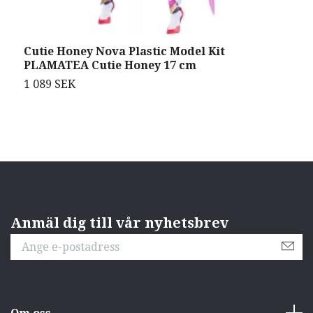
Cutie Honey Nova Plastic Model Kit
K
PLAMATEA Cutie Honey 17 cm
N
1 089 SEK
6
Anmäl dig till vår nyhetsbrev