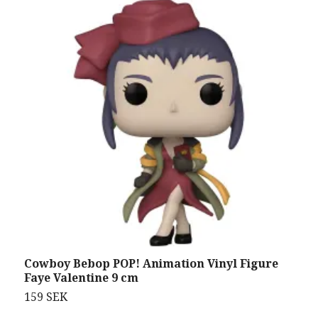
Cowboy Bebop POP! Animation Vinyl Figure
S
Faye Valentine 9 cm
D
159 SEK
2